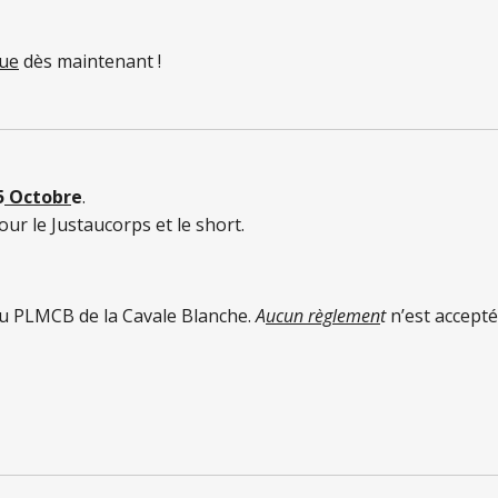
ue
dès maintenant !
5
Octobr
e
.
our le Justaucorps et le short.
u PLMCB de la Cavale Blanche.
A
ucun règlemen
t
n’est accepté