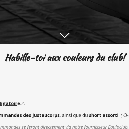
Habille-toi aux couleurs du club
!
ligatoir
e
.
⚠️
ommandes des justaucorps
, ainsi que du
short assorti
.
( Ci
es commandes se feront directement via notre fournisseur Equipclub.