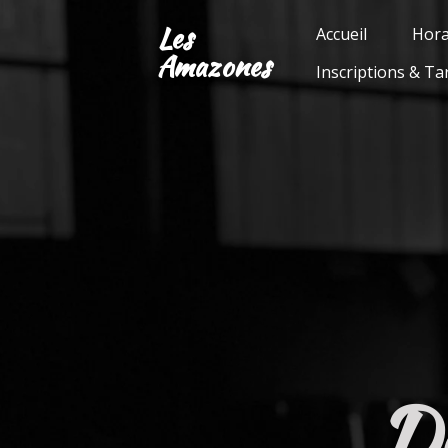
Passer
Les
Accueil
Hora
au
Amazones
Inscriptions & Tar
contenu
principal
Dé