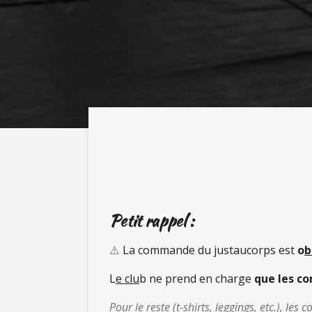
Petit rappel :
⚠️
La commande du justaucorps est
o
b
L
e clu
b ne prend en charge
que les c
Pour le reste (t-shirts, leggings, etc.), l