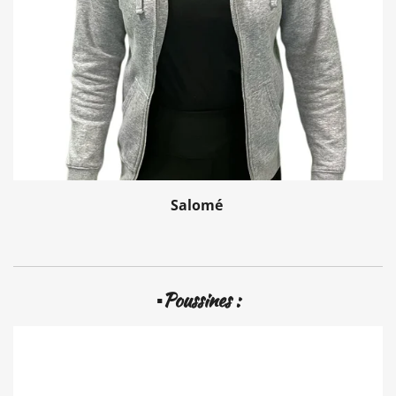
Salomé
▪️Poussines :