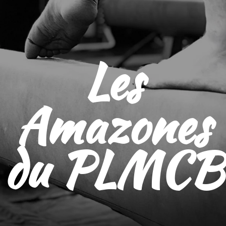
Les
Amazones
du PLMCB