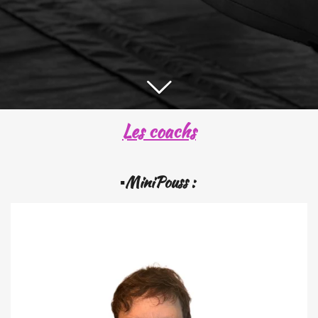
Les coachs
▪️MiniPouss :